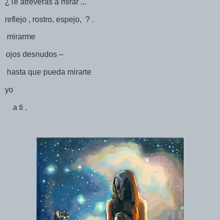
¿Te atreverás a mirar ...
reflejo , rostro, espejo,
? .
mirarme
ojos desnudos –
hasta que pueda mirarte
yo
a ti .